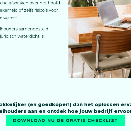
sche afspraken over het hoofd
kerheid of zelfs risico’s voor
besparen!
elhouders samengesteld.
uridisch waterdicht is
kelijker (en goedkoper!) dan het oplossen ervan
lhouders aan en ontdek hoe jouw bedrijf ervoor
DOWNLOAD NU DE GRATIS CHECKLIST