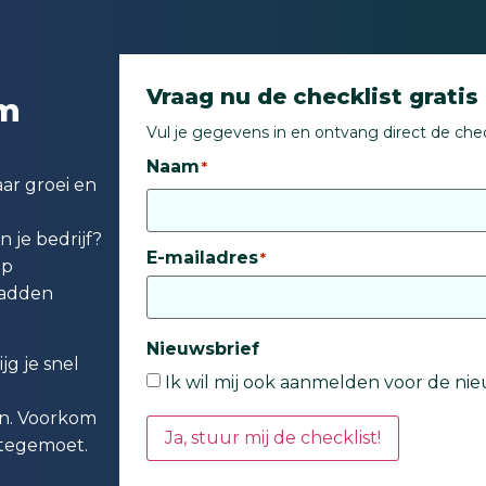
Vraag nu de checklist gratis
om
Vul je gegevens in en ontvang direct de checkl
Naam
*
ar groei en
n je bedrijf?
E-mailadres
*
op
hadden
Nieuwsbrief
g je snel
Ik wil mij ook aanmelden voor de nie
en. Voorkom
Ja, stuur mij de checklist!
 tegemoet.