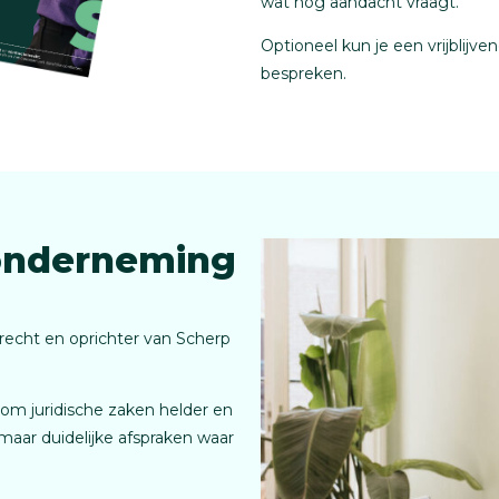
wat nog aandacht vraagt.
Optioneel kun je een vrijblijv
bespreken.
 onderneming
cht en oprichter van Scherp
j om juridische zaken helder en
maar duidelijke afspraken waar