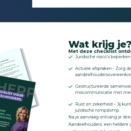
Wat krijg je
Met deze checklist ontde
Juridische risico’s beperk
Actuele afspraken - Zorg d
aandeelhoudersovereenko
Gestructureerde samenwerk
miscommunicatie met med
Rust en zekerheid – Jij kun
juridische rompslomp.
Na je aanvraag ontvang je dir
Aandeelhouders: een heldere gi