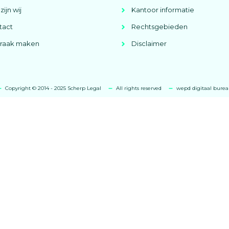
zijn wij
Kantoor informatie
tact
Rechtsgebieden
praak maken
Disclaimer
Copyright © 2014 - 2025 Scherp Legal
All rights reserved
wepd digitaal bure