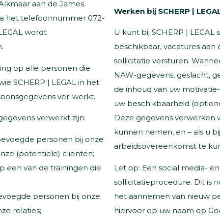
 Alkmaar aan de James
Werken bij SCHERP | LEGA
via het telefoonnummer 072-
U kunt bij SCHERP | LEGAL sol
| LEGAL wordt
beschikbaar, vacatures aan 
.
sollicitatie versturen. Wanne
ing op alle personen die
NAW-gegevens, geslacht, ge
wie SCHERP | LEGAL in het
de inhoud van uw motivatie-br
rsoonsgegevens ver-werkt.
uw beschikbaarheid (option
egevens verwerkt zijn:
Deze gegevens verwerken wij
kunnen nemen, en – als u b
bevoegde personen bij onze
arbeidsovereenkomst te kun
nze (potentiële) cliënten;
p een van de trainingen die
Let op: Een social media- e
sollicitatieprocedure. Dit i
bevoegde personen bij onze
het aannemen van nieuw pers
ze relaties;
hiervoor op uw naam op Goog