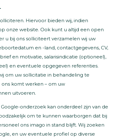
L
liciteren. Hiervoor bieden wij, indien
op onze website. Ook kunt u altijd een open
er u bij ons solliciteert verzamelen wij uw
boortedatum en -land, contactgegevens, CV,
ief en motivatie, salarisindicatie (optioneel),
eel) en eventuele opgegeven referenties.
 om uw sollicitatie in behandeling te
ij ons komt werken – om uw
nen uitvoeren.
n Google-onderzoek kan onderdeel zijn van de
s noodzakelijk om te kunnen waarborgen dat bij
oneel ons imago in stand blijft. Wij zoeken
le, en uw eventuele profiel op diverse