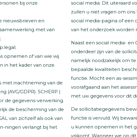
ersonen bij onze
social media. Dit uiteraard v
zullen u niet vragen om on
ze nieuwsbrieven en
social media-pagina of een 
in samenwerking met van
van het onderzoek worden 
;
Naast een social media- en
.legal;
onderdeel zijn van de sollici
s opnemen of van wie wij
namelijk noodzakelijk om te
 in het kader van onze
bepaalde kwaliteiten beschik
functie. Mocht een as-sessme
 met inachtneming van de
voorafgaand aan het assess
ng (AVG/GDPR). SCHERP |
met uw gegevens voor dit d
or de gegevens-verwerking.
De sollicitatiegegevens bew
lijk de bescherming van de
functie is vervuld. Wij bew
AL van zichzelf als ook van
u kunnen opnemen in het ge
-ningen verlangt bij het
vrijkomt. Wanneer we op di