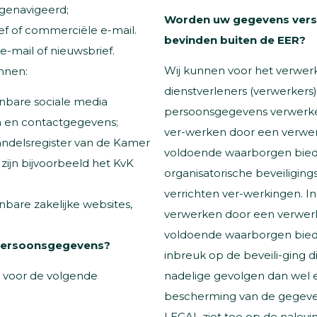
 genavigeerd;
Worden uw gegevens verstr
f of commerciële e-mail.
bevinden buiten de EER?
e-mail of nieuwsbrief.
Wij kunnen voor het verwe
nnen:
dienstverleners (verwerkers)
bare sociale media
persoonsgegevens verwerke
en en contactgegevens;
ver-werken door een verwerk
ndelsregister van de Kamer
voldoende waarborgen biedt
zijn bijvoorbeeld het KvK
organisatorische beveiligin
verrichten ver-werkingen. 
are zakelijke websites,
verwerken door een verwerke
voldoende waarborgen biedt
 persoonsgegevens?
inbreuk op de beveili-ging di
nadelige gevolgen dan wel e
 voor de volgende
bescherming van de gegeve
LEGAL ziet toe op de nalevi