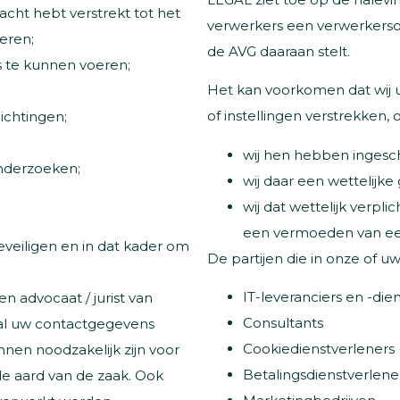
cht hebt verstrekt tot het
verwerkers een verwerkerso
oeren;
de AVG daaraan stelt.
s te kunnen voeren;
Het kan voorkomen dat wij 
of instellingen verstrekken, 
ichtingen;
wij hen hebben ingesc
onderzoeken;
wij daar een wettelijk
wij dat wettelijk verplich
een vermoeden van een 
veiligen en in dat kader om
De partijen die in onze of 
IT-leveranciers en -die
n advocaat / jurist van
Consultants
val uw contactgegevens
Cookiedienstverleners 
en noodzakelijk zijn voor
Betalingsdienstverlene
de aard van de zaak. Ook