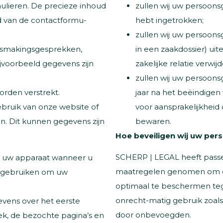
zullen wij uw persoon
ulieren. De precieze inhoud
hebt ingetrokken;
d van de contactformu-
zullen wij uw persoon
in een zaakdossier) uit
nismakingsgesprekken,
zakelijke relatie verwij
ijvoorbeeld gegevens zijn
zullen wij uw persoonsg
jaar na het beëindigen 
rden verstrekt.
voor aansprakelijkheid o
ebruik van onze website of
bewaren.
. Dit kunnen gegevens zijn
Hoe beveiligen wij uw pe
SCHERP | LEGAL heeft passe
an uw apparaat wanneer u
maatregelen genomen om d
e gebruiken om uw
optimaal te beschermen teg
onrecht-matig gebruik zoal
evens over het eerste
door onbevoegden.
k, de bezochte pagina’s en