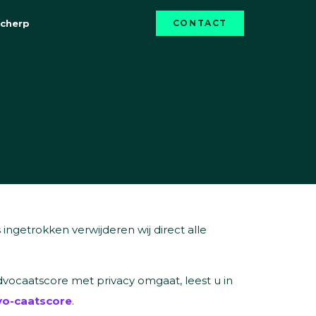
Scherp
CONTACT
ngetrokken verwijderen wij direct alle
vocaatscore met privacy omgaat, leest u in
o-caatscore
.