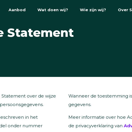
Aanbod
Wat doen wij?
Wie zijn wij?
Over 
e Statement
ie Statement over de wijze
Wanneer de toestemming is i
 persoonsgegevens.
gegevens.
eschreven in het
Meer informatie over hoe Ad
ndel onder nummer
de privacyverklaring van
Adv