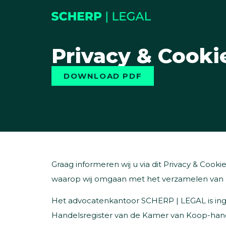
Privacy & Cooki
DOWNLOAD PDF
Graag informeren wij u via dit Privacy & Cook
waarop wij omgaan met het verzamelen van
Het advocatenkantoor SCHERP | LEGAL is ing
Handelsregister van de Kamer van Koop-ha