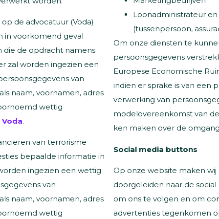
Marketingbedrijven
verwerkt worden.
Loonadministrateur en 
 op de advocatuur (Voda)
(tussenpersoon, assurad
 en in voorkomend geval
Om onze diensten te kunne
on die de opdracht namens
persoonsgegevens verstrekke
der zal worden ingezien een
Europese Economische Ruimt
e persoonsgegevens van
indien er sprake is van een
als naam, voornamen, adres
verwerking van persoonsgeg
oornoemd wettig
modelovereenkomst van de 
e
Voda
.
ken maken over de omgang
ncieren van terrorisme
Social media buttons
ties bepaalde informatie in
Op onze website maken wij g
 worden ingezien een wettig
doorgeleiden naar de social 
onsgegevens van
om ons te volgen en om cont
als naam, voornamen, adres
advertenties tegenkomen op
oornoemd wettig