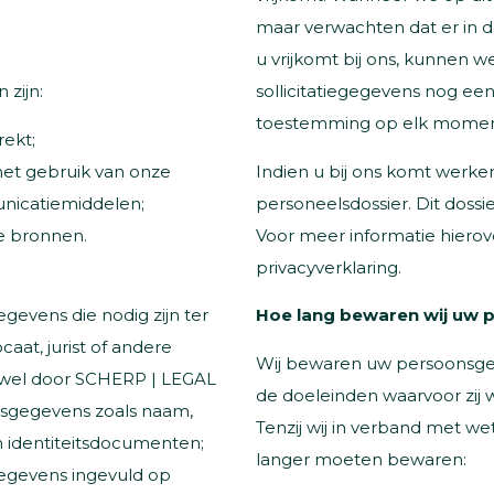
maar verwachten dat er in d
u vrijkomt bij ons, kunnen
zijn:
sollicitatiegegevens nog ee
toestemming op elk moment 
ekt;
het gebruik van onze
Indien u bij ons komt werken
nicatiemiddelen;
personeelsdossier. Dit dossie
e bronnen.
Voor meer informatie hierove
privacyverklaring.
evens die nodig zijn ter
Hoe lang bewaren wij uw
at, jurist of andere
Wij bewaren uw persoonsgege
wel door SCHERP | LEGAL
de doeleinden waarvoor zij 
onsgegevens zoals naam,
Tenzij wij in verband met w
 identiteitsdocumenten;
langer moeten bewaren:
egevens ingevuld op