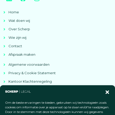
Home
Wat doen wij
Over Scherp
Wie zijn wij
Contact
Afspraak maken
Algemene voorwaarden
Privacy & Cookie Statement
Kantoor Klachtenregeling
Kantoor informatie
Rechtsgebieden
Om de beste ervaringen te bieden, gebruiken wij technologieën zoals
Disclaimer
cookies om informatie over je apparaat op te slaan en/of te raadplegen.
Door in te stemmen met deze technologieën kunnen wij gegevens