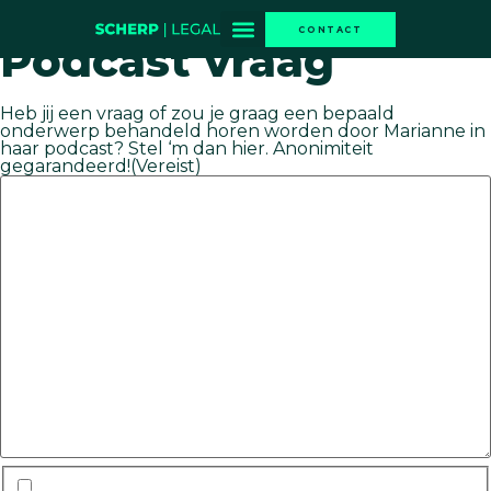
Home
» Podcast vraag
CONTACT
Podcast vraag
Scherp adviesgesprek
Heb jij een vraag of zou je graag een bepaald
onderwerp behandeld horen worden door Marianne in
haar podcast? Stel ‘m dan hier. Anonimiteit
gegarandeerd!(Vereist)